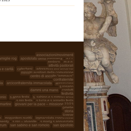
associazioni/movimenti
amiglie rog
apostolato della preghiera
a.c.i.
proloco
m.e.g.
attività pastorali
a e carità
catechesi
adorazioni eucaristiche
ministri ausiliari della comunione
centro di ascolto “emmaus”
confraternite
ia
arciconfraternita immacolata
annunziata
s.rosario
dammi una mano
contatti
festività
onio
s.anna festa
s. sabino e s.romolo festa
s.pio festa
s.lucia e s.agnello festa
 martire
giovani per la pace – missione 22/23
omelie
storia
chiese
o
monastero purità
immacolata concezione
mento
s.pio – alvanite
s.maria s.annunziata
yrum
san sabino e san romolo
san ippolisto