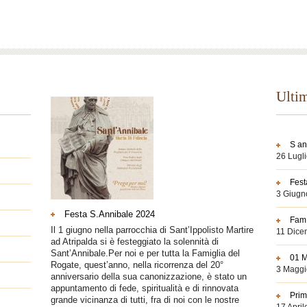
Ulti
S a
26 Lugl
Fest
3 Giugn
Festa S.Annibale 2024
Fam.
Il 1 giugno nella parrocchia di Sant’Ippolisto Martire
11 Dice
ad Atripalda si è festeggiato la solennità di
Sant’Annibale.Per noi e per tutta la Famiglia del
01 M
Rogate, quest’anno, nella ricorrenza del 20°
3 Maggi
anniversario della sua canonizzazione, è stato un
appuntamento di fede, spiritualità e di rinnovata
Prim
grande vicinanza di tutti, fra di noi con le nostre
17 Apri