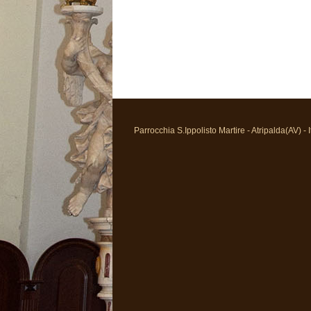
Parrocchia S.Ippolisto Martire - Atripalda(AV) - I