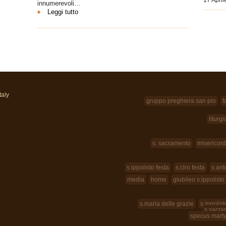
innumerevoli…
:
Leggi tutto
Festa
S.Annibale
2024
taly
gruppo preghiera san pio
f
liturgi
s. sacramento
misericord
s.ippolisto festa
s.ciro festa
s.ant
media
home
giubileo s.ippolisto
s.maria delle grazie
s.ippolist
s.sacra
specus mart