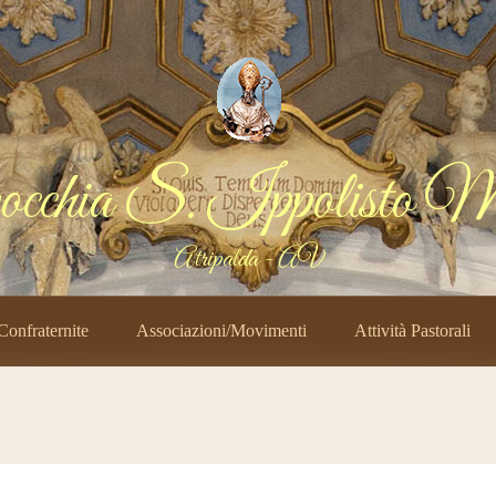
occhia S. Ippolisto Ma
Atripalda - AV
Confraternite
Associazioni/Movimenti
Attività Pastorali