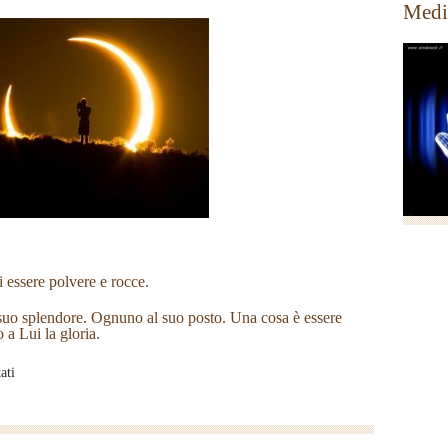
Medi
di essere polvere e rocce.
el suo splendore. Ognuno al suo posto. Una cosa è essere
 a Lui la gloria.
su
ati
Il
vero
cristiano