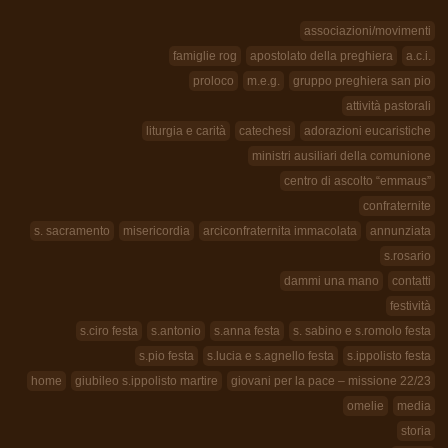
associazioni/movimenti
famiglie rog
apostolato della preghiera
a.c.i.
proloco
m.e.g.
gruppo preghiera san pio
attività pastorali
liturgia e carità
catechesi
adorazioni eucaristiche
ministri ausiliari della comunione
centro di ascolto “emmaus”
confraternite
s. sacramento
misericordia
arciconfraternita immacolata
annunziata
s.rosario
dammi una mano
contatti
festività
s.ciro festa
s.antonio
s.anna festa
s. sabino e s.romolo festa
s.pio festa
s.lucia e s.agnello festa
s.ippolisto festa
home
giubileo s.ippolisto martire
giovani per la pace – missione 22/23
omelie
media
storia