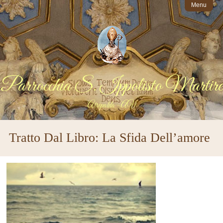
Menu
Parrocchia S. Ippolisto Martire
Atripalda - AV
Tratto Dal Libro: La Sfida Dell’amore