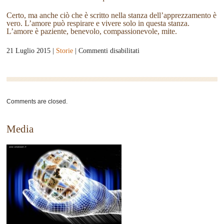
Certo, ma anche ciò che è scritto nella stanza dell’apprezzamento è
vero. L’amore può respirare e vivere solo in questa stanza.
L’amore è paziente, benevolo, compassionevole, mite.
su
21 Luglio 2015 |
Storie
|
Commenti disabilitati
Tratto
dal
libro:
la
Comments are closed.
sfida
dell’amore
Media