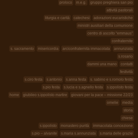
proloco
m.e.g.
gruppo preghiera san pio
attività pastorali
liturgia e carità
catechesi
adorazioni eucaristiche
ministri ausiliari della comunione
centro di ascolto “emmaus”
confraternite
s. sacramento
misericordia
arciconfraternita immacolata
annunziata
s.rosario
dammi una mano
contatti
festività
s.ciro festa
s.antonio
s.anna festa
s. sabino e s.romolo festa
s.pio festa
s.lucia e s.agnello festa
s.ippolisto festa
home
giubileo s.ippolisto martire
giovani per la pace – missione 22/23
omelie
media
storia
chiese
s.ippolisto
monastero purità
immacolata concezione
s.pio – alvanite
s.maria s.annunziata
s.maria delle grazie