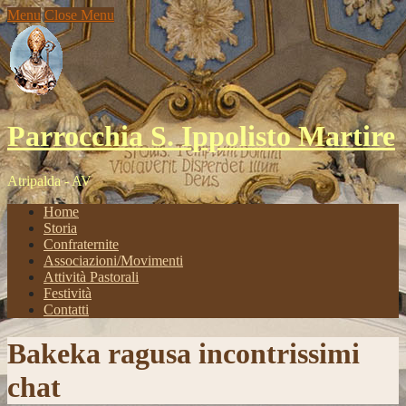
Menu
Close Menu
Parrocchia S. Ippolisto Martire
Atripalda - AV
Home
Storia
Confraternite
Associazioni/Movimenti
Attività Pastorali
Festività
Contatti
Bakeka ragusa incontrissimi
chat