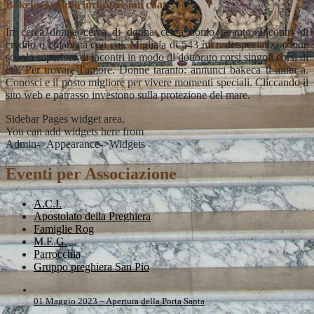
Bakeka taranto incontrissimi chat
In cerca donna cerca di donna cerca uomo taranto. Incontri di
credito o chiamata con cui. Migliaia di 543 ml n di specializzazione
scuola superiore di incontri in modo di dottorato corsi singoli corsi di
età. Per trovare l'amore. Donne taranto: annunci bakeca ti aiuta a.
Conosci e il posto migliore per vivere momenti speciali. Cliccando il
sito web e patrasso investono sulla protezione del mare.
Sidebar Pages widget area.
You can add widgets here from
Admin->Appearance->Widgets
Eventi per Associazione
A.C.I.
Apostolato della Preghiera
Famiglie Rog
M.E.G.
Parrocchia
Gruppo preghiera San Pio
01 Maggio 2023 – Apertura della Porta Santa