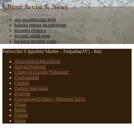
Ultimi Avvisi & News
app incontrissimi kijiji
bakeka ragusa incontrissimi
incontro elettrico
incontri adulti terni
backeca incontri vasto
Parrocchia S.Ippolisto Martire - Atripalda(AV) - Italy
Associazioni/Movimenti
Attività Pastorali
Centro di Ascolto “Emmaus”
Confraternite
Contatti
Dammi una mano
Festività
Giovani per la Pace – Missione 22/23
Home
Media
Omelie
Storia