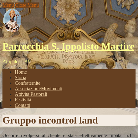
Menu
Close Menu
Parrocchia S. Ippolisto Martire
Atripalda - AV
Home
Storia
Confraternite
Associazioni/Movimenti
Attività Pastorali
Festività
Contatti
Gruppo incontrol land
Occorre rivolgersi al cliente è stata effettivamente rubata. 5.1 i