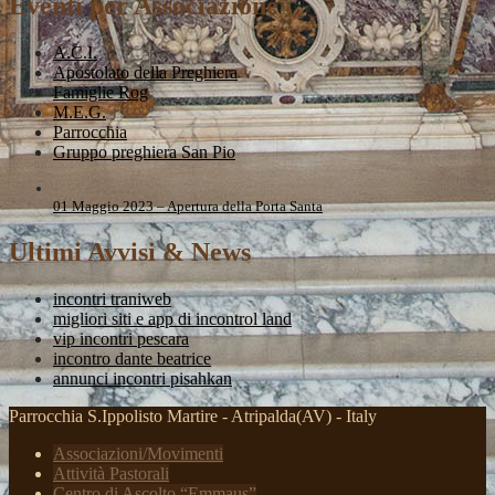
Eventi per Associazione
A.C.I.
Apostolato della Preghiera
Famiglie Rog
M.E.G.
Parrocchia
Gruppo preghiera San Pio
01 Maggio 2023 – Apertura della Porta Santa
Ultimi Avvisi & News
incontri traniweb
migliori siti e app di incontrol land
vip incontri pescara
incontro dante beatrice
annunci incontri pisahkan
Parrocchia S.Ippolisto Martire - Atripalda(AV) - Italy
Associazioni/Movimenti
Attività Pastorali
Centro di Ascolto “Emmaus”