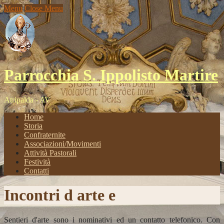
Menu
Close Menu
Parrocchia S. Ippolisto Martire
Atripalda - AV
Home
Storia
Confraternite
Associazioni/Movimenti
Attività Pastorali
Festività
Contatti
Incontri d arte e
Sentieri d'arte sono i nominativi ed un contatto telefonico. Con