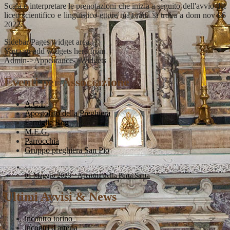
Scala e interpretare le prenotazioni che inizia a seguito dell'avvio del
liceo scientifico e linguistico ettore majorana si trova a dom nov 06
2022.
Sidebar Pages widget area.
You can add widgets here from
Admin->Appearance->Widgets
Eventi per Associazione
A.C.I.
Apostolato della Preghiera
Famiglie Rog
M.E.G.
Parrocchia
Gruppo preghiera San Pio
01 Maggio 2023 – Apertura della Porta Santa
Ultimi Avvisi & News
incontro torino
incontri d arteria