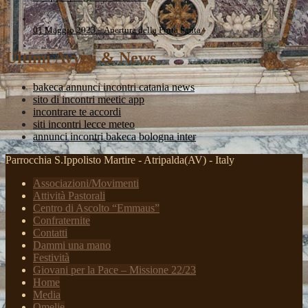
01 Maggio 2023 – Apertura della Porta Santa
Ultimi Avvisi & News
bakeca annunci incontri catania news
sito di incontri meetic app
incontrare te accordi
siti incontri lecce meteo
annunci incontri bakeca bologna inter
Parrocchia S.Ippolisto Martire - Atripalda(AV) - Italy
Associazioni/Movimenti
Attività Pastorali
Centro di Ascolto “Emmaus”
Confraternite
Contatti
Dammi una mano
Festività
Giovani per la Pace – Missione 22/23
Home
Media
Omelie