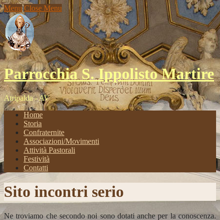
Menu
Close Menu
Parrocchia S. Ippolisto Martire
Atripalda - AV
Home
Storia
Confraternite
Associazioni/Movimenti
Attività Pastorali
Festività
Contatti
Sito incontri serio
Ne troviamo che secondo noi sono dotati anche per la conoscenza.