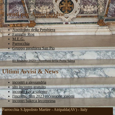
Admin->Appearance->Widgets
Eventi per Associazione
A.C.I.
Apostolato della Preghiera
Famiglie Rog
M.E.G.
Parrocchia
Gruppo preghiera San Pio
01 Maggio 2023 – Apertura della Porta Santa
Ultimi Avvisi & News
incontri a alessandria
sito incontro gratuito
incontri gay a salerno
l'incontro film 2023 recensione xiaomi
incontri bakeca lecceprima
Parrocchia S.Ippolisto Martire - Atripalda(AV) - Italy