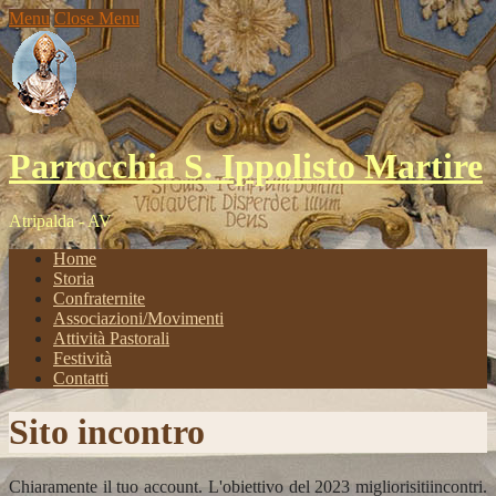
Menu
Close Menu
Parrocchia S. Ippolisto Martire
Atripalda - AV
Home
Storia
Confraternite
Associazioni/Movimenti
Attività Pastorali
Festività
Contatti
Sito incontro
Chiaramente il tuo account. L'obiettivo del 2023 migliorisitiincontri.