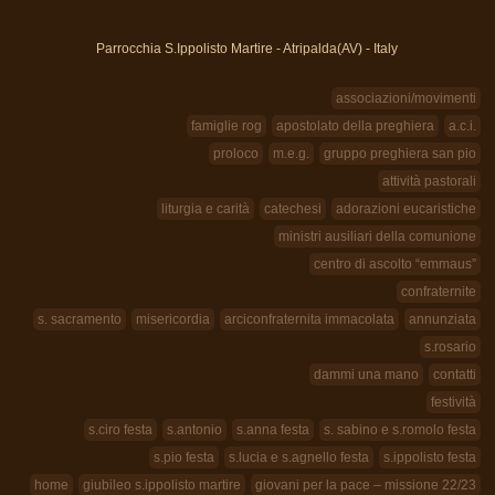
Parrocchia S.Ippolisto Martire - Atripalda(AV) - Italy
associazioni/movimenti
famiglie rog
apostolato della preghiera
a.c.i.
proloco
m.e.g.
gruppo preghiera san pio
attività pastorali
liturgia e carità
catechesi
adorazioni eucaristiche
ministri ausiliari della comunione
centro di ascolto “emmaus”
confraternite
s. sacramento
misericordia
arciconfraternita immacolata
annunziata
s.rosario
dammi una mano
contatti
festività
s.ciro festa
s.antonio
s.anna festa
s. sabino e s.romolo festa
s.pio festa
s.lucia e s.agnello festa
s.ippolisto festa
home
giubileo s.ippolisto martire
giovani per la pace – missione 22/23