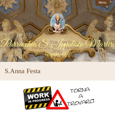
Menu
Parrocchia S. Ippolisto Martire
Atripalda - AV
S.Anna Festa