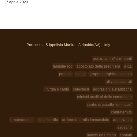
17 Aprile 2023
Parrocchia S.Ippolisto Martire - Atripalda(AV) - Italy
associazioni/movimenti
famiglie rog
apostolato della preghiera
a.c.i.
proloco
m.e.g.
gruppo preghiera san pio
attività pastorali
liturgia e carità
catechesi
adorazioni eucaristiche
ministri ausiliari della comunione
centro di ascolto “emmaus”
confraternite
s. sacramento
misericordia
arciconfraternita immacolata
annunziata
s.rosario
dammi una mano
contatti