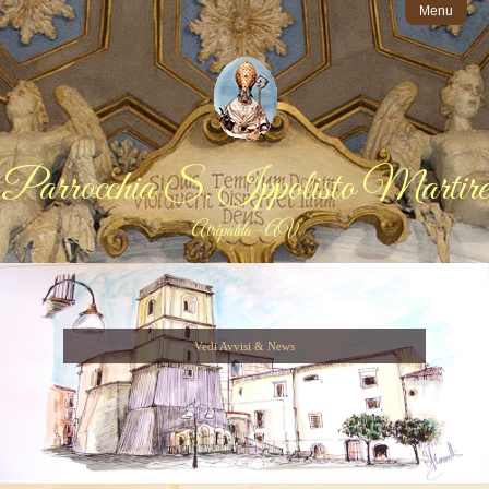
Menu
Parrocchia S. Ippolisto Martire
Atripalda - AV
Vedi Avvisi & News