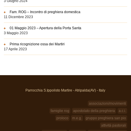
3 Giugno 2024
Fam. ROG – Incontro di preghiera domestica
11 Dicembre 2023
01 Maggio 2023 – Apertura della Porta Santa
3 Maggio 2023
Prima ricognizione ossa dei Martiri
17 Aprile 2023
Parrocchia S.Ippolisto Martire - Atripalda(AV) - Italy
associazioni/movimenti
famiglie rog
apostolato della preghiera
a.c.i.
proloco
m.e.g.
gruppo preghiera san pio
attività pastorali