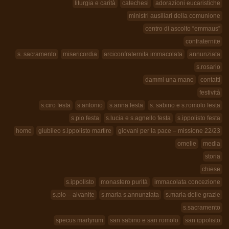
liturgia e carità
catechesi
adorazioni eucaristiche
ministri ausiliari della comunione
centro di ascolto “emmaus”
confraternite
s. sacramento
misericordia
arciconfraternita immacolata
annunziata
s.rosario
dammi una mano
contatti
festività
s.ciro festa
s.antonio
s.anna festa
s. sabino e s.romolo festa
s.pio festa
s.lucia e s.agnello festa
s.ippolisto festa
home
giubileo s.ippolisto martire
giovani per la pace – missione 22/23
omelie
media
storia
chiese
s.ippolisto
monastero purità
immacolata concezione
s.pio – alvanite
s.maria s.annunziata
s.maria delle grazie
s.sacramento
specus martyrum
san sabino e san romolo
san ippolisto