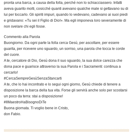
pronta una barca, a causa della folla, perché non lo schiacciassero. Infatti
aveva guarito molti, cosicché quanti avevano qualche male si gettavano su di
lui per toccarlo. Gli spiriti impuri, quando lo vedevano, cadevano ai suoi piedi
e gridavano: «Tu sei il Figlio di Dio!». Ma egli imponeva loro severamente di
non svelare chi egli fosse.
Commento alla Parola
Buongiorno. Da ogni parte la folla cerca Gesù, per ascoltare, per essere
guarita, per ricevere uno sguardo, un sorriso, una parola che tocca le corde
del cuore.
A te, cercatore di Dio, Gesù dona il suo sguardo, la sua dolce carezza che
dona pace e guarisce attraverso la sua Parola e i Sacramenti: continua a
cercarlo!
#CercaSempreGesùSenzaStancarti
A te, che lo hai incontrato e lo segui ogni giorno, Gesù chiede di tenere a
disposizione la barca della tua vita. Forse gli servirà anche solo per scostarsi
un poco da terra: stai a disposizione!
#IlMaestroHaBisognoDiTe
Buona giornata. Ti voglio bene in Cristo,
don Fabio.