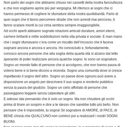
Non parlo dei sogni che abbiamo chiuso nei cassetti della nostra fanciullezza
e che non vogliamo aprire più per vergogna. Mi riferisco ai sogni che ci
hanno permesso di cogliere le sfumature della nostra quotidianità. Parlo di
quei sogni che ti fanno percorrere strade che non avresti mai percorso, ti
fanno scalare monti la cui cima sembra sempre irraggiungibile.
Ad occhi aperti abbiamo sognato relazioni amicali durature, amori eterni,
carriere brillanti e mille soddisfazioni nella vita privata e sociale. E man mano
che i sogni sfumavano c’era come un riscatto dell’incoscio che ti faceva
sognare ancora e ancora e ancora. Ho conosciuto e, fortunatamente,
conosco ancora persone che alla soglia della quarta età si alzano dal letto
sperando di poter realizzare ancora qualche sogno. Io sono un sognatore.
Sogno un mondo fatto di persone che si accolgono, che non hanno paura di
volersi bene e si bene-dicono a vicenda. Sogno una comunità dove si cresce
rispettando il sogno dell’altro. Sogno un paese dove ognuno può avere a
disposizione un angolo per descrivere il suo sogno e renderlo pubblico
senza la paura del giudizio. Sogno un cielo affollato di persone che
passeggiano leggere senza calpestare gli altri.
E adesso stai pensando che è solo un sogno. Ma non chiudere gli occhi
prima di tirare un sospiro e dire a te stesso che sarebbe tutto più bello. Non
pensare che è impossibile, tu sogna! Sii sognatore di AMORE, di PACE, di
BENE chissà che QUALCUNO non cominci poi a realizzarli i nostri SOGNI
BUONI.