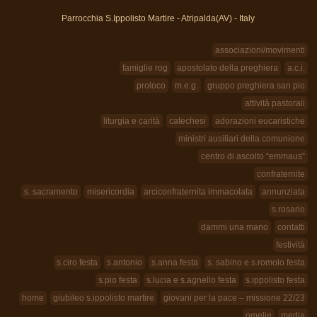
Parrocchia S.Ippolisto Martire - Atripalda(AV) - Italy
associazioni/movimenti
famiglie rog
apostolato della preghiera
a.c.i.
proloco
m.e.g.
gruppo preghiera san pio
attività pastorali
liturgia e carità
catechesi
adorazioni eucaristiche
ministri ausiliari della comunione
centro di ascolto “emmaus”
confraternite
s. sacramento
misericordia
arciconfraternita immacolata
annunziata
s.rosario
dammi una mano
contatti
festività
s.ciro festa
s.antonio
s.anna festa
s. sabino e s.romolo festa
s.pio festa
s.lucia e s.agnello festa
s.ippolisto festa
home
giubileo s.ippolisto martire
giovani per la pace – missione 22/23
omelie
media