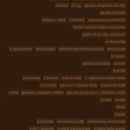
proloco
m.e.g.
gruppo preghiera san pio
attività pastorali
liturgia e carità
catechesi
adorazioni eucaristiche
ministri ausiliari della comunione
centro di ascolto “emmaus”
confraternite
s. sacramento
misericordia
arciconfraternita immacolata
annunziata
s.rosario
dammi una mano
contatti
festività
s.ciro festa
s.antonio
s.anna festa
s. sabino e s.romolo festa
s.pio festa
s.lucia e s.agnello festa
s.ippolisto festa
home
giubileo s.ippolisto martire
giovani per la pace – missione 22/23
omelie
media
storia
chiese
s.ippolisto
monastero purità
immacolata concezione
s.pio – alvanite
s.maria s.annunziata
s.maria delle grazie