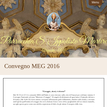
Menu
Parrocchia S. Ippolisto Martire
Atripalda - AV
Convegno MEG 2016