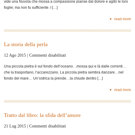
vide una Nuvola che mossa a compassione pianse dal dolore e agitò le loro
ciliegi
foglie; ma non fu sufficiente. I […]
read more
La storia della perla
su
12 Ago 2015 |
Commenti disabilitati
La
Una piccola pietra è sul fondo dell’oceano. ..mossa qui e là dalle correnti…
storia
che la trasportano, l’accarezzano. La piccola pietra sembra danzare…nel
della
fondo del mare… Un’ostrica la prende. ..la chiude dentro […]
perla
read more
Tratto dal libro: la sfida dell’amore
su
21 Lug 2015 |
Commenti disabilitati
Tratto