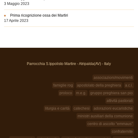
3 Maggio 2023
Prima ricognizione ossa dei Martiri
17 Aprile 2023
Parrocchia S.Ippolisto Martire - Atripalda(AV) - Italy
associazioni/movimenti
famiglie rog
apostolato della preghiera
a.c.i.
proloco
m.e.g.
gruppo preghiera san pio
attività pastorali
liturgia e carità
catechesi
adorazioni eucaristiche
ministri ausiliari della comunione
centro di ascolto “emmaus”
confraternite