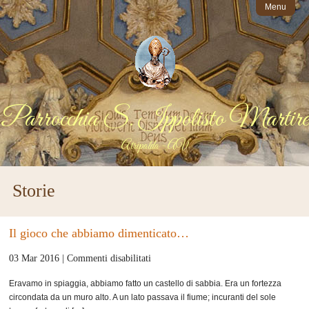
Menu
Parrocchia S. Ippolisto Martire
Atripalda - AV
Storie
Il gioco che abbiamo dimenticato…
su
03 Mar 2016 |
Commenti disabilitati
Il
Eravamo in spiaggia, abbiamo fatto un castello di sabbia. Era un fortezza
gioco
circondata da un muro alto. A un lato passava il fiume; incuranti del sole
che