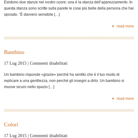
Esistono due stanze nel nostro cuore: una è la stanza dell’apprezzamento. In
dal
questa stanza sono scritte sulla parete le cose più belle della persona che hai
libro:
sposato. “È davvero sensibile […]
la
sfida
read more
dell’amore
Bambino
su
17 Lug 2015 |
Commenti disabilitati
Bambino
Un bambino risponde «grazie» perché ha sentito che è il tuo modo di
replicare a una gentilezza, non perché gli insegni a dirlo. Un bambino si
muove sicuro nello spazio […]
read more
Colori
su
17 Lug 2015 |
Commenti disabilitati