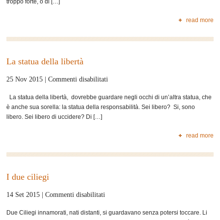
troppo forte, o di […]
abbiamo
dimenticato…
read more
La statua della libertà
su
25 Nov 2015 |
Commenti disabilitati
La
La statua della libertà, dovrebbe guardare negli occhi di un’altra statua, che
statua
è anche sua sorella: la statua della responsabilità. Sei libero? Si, sono
della
libero. Sei libero di uccidere? Di […]
libertà
read more
I due ciliegi
su
14 Set 2015 |
Commenti disabilitati
I
Due Ciliegi innamorati, nati distanti, si guardavano senza potersi toccare. Li
due