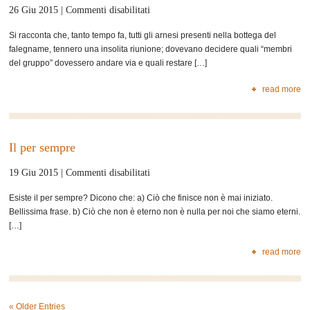
su
26 Giu 2015 |
Commenti disabilitati
La
Si racconta che, tanto tempo fa, tutti gli arnesi presenti nella bottega del
bottega
falegname, tennero una insolita riunione; dovevano decidere quali “membri
del
del gruppo” dovessero andare via e quali restare […]
falegname
read more
Il per sempre
su
19 Giu 2015 |
Commenti disabilitati
Il
Esiste il per sempre? Dicono che: a) Ciò che finisce non è mai iniziato.
per
Bellissima frase. b) Ciò che non è eterno non è nulla per noi che siamo eterni.
sempre
[…]
read more
« Older Entries