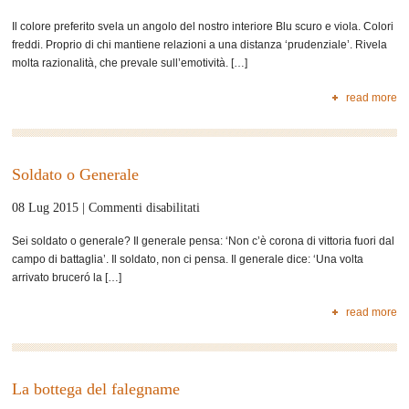
Colori
Il colore preferito svela un angolo del nostro interiore Blu scuro e viola. Colori
freddi. Proprio di chi mantiene relazioni a una distanza ‘prudenziale’. Rivela
molta razionalità, che prevale sull’emotività. […]
read more
Soldato o Generale
su
08 Lug 2015 |
Commenti disabilitati
Soldato
Sei soldato o generale? Il generale pensa: ‘Non c’è corona di vittoria fuori dal
o
campo di battaglia’. Il soldato, non ci pensa. Il generale dice: ‘Una volta
Generale
arrivato bruceró la […]
read more
La bottega del falegname