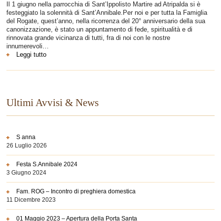
Il 1 giugno nella parrocchia di Sant’Ippolisto Martire ad Atripalda si è
festeggiato la solennità di Sant’Annibale.Per noi e per tutta la Famiglia
del Rogate, quest’anno, nella ricorrenza del 20° anniversario della sua
canonizzazione, è stato un appuntamento di fede, spiritualità e di
rinnovata grande vicinanza di tutti, fra di noi con le nostre
innumerevoli…
:
Leggi tutto
Festa
S.Annibale
2024
Ultimi Avvisi & News
S anna
26 Luglio 2026
Festa S.Annibale 2024
3 Giugno 2024
Fam. ROG – Incontro di preghiera domestica
11 Dicembre 2023
01 Maggio 2023 – Apertura della Porta Santa